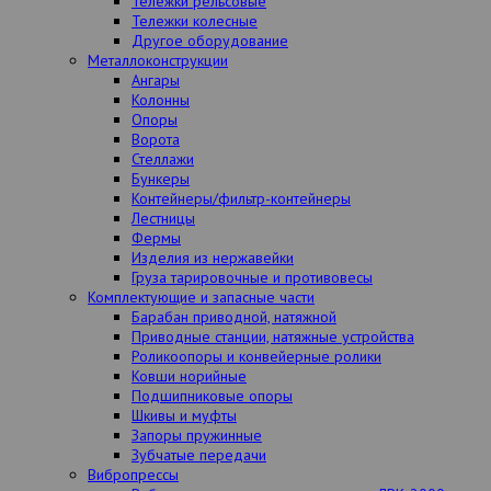
Тележки рельсовые
Тележки колесные
Другое оборудование
Металлоконструкции
Ангары
Колонны
Опоры
Ворота
Стеллажи
Бункеры
Контейнеры/фильтр-контейнеры
Лестницы
Фермы
Изделия из нержавейки
Груза тарировочные и противовесы
Комплектующие и запасные части
Барабан приводной, натяжной
Приводные станции, натяжные устройства
Роликоопоры и конвейерные ролики
Ковши норийные
Подшипниковые опоры
Шкивы и муфты
Запоры пружинные
Зубчатые передачи
Вибропрессы