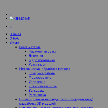
Главная
О НАС
Услуги
Резка металла
Плазменная резка
Лазерная
Гидроабразивная
Резка газом
Механическая обработка металла
Токарные работы
Фрезерование
Сверление
Штамповка и гибка
Вальцовка
Распиловка
Проектирование нестандартного оборудования/
разработка 3D моделей
Цинкование и гальваническое покрытие металлов