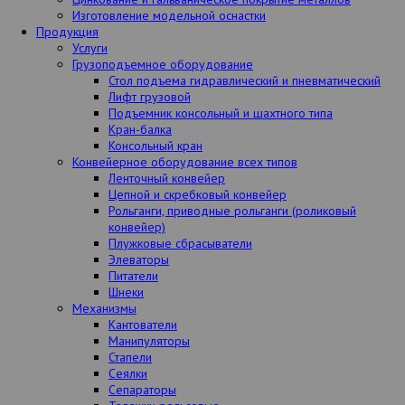
Изготовление модельной оснастки
Продукция
Услуги
Грузоподъемное оборудование
Стол подъема гидравлический и пневматический
Лифт грузовой
Подъемник консольный и шахтного типа
Кран-балка
Консольный кран
Конвейерное оборудование всех типов
Ленточный конвейер
Цепной и скребковый конвейер
Рольганги, приводные рольганги (роликовый
конвейер)
Плужковые сбрасыватели
Элеваторы
Питатели
Шнеки
Механизмы
Кантователи
Манипуляторы
Стапели
Сеялки
Сепараторы