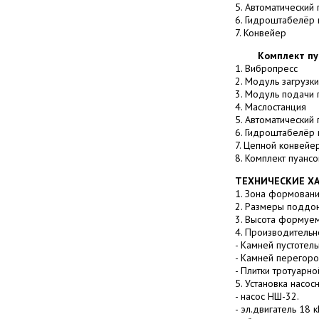
5. Автоматический
6. Гидроштабелёр 
7. Конвейер
Комплект пуан
1. Вибропресс
2. Модуль загрузк
3. Модуль подачи
4. Маслостанция
5. Автоматический
6. Гидроштабелёр 
7. Цепной конвейе
8. Комплект пуанс
ТЕХНИЧЕСКИЕ Х
1. Зона формован
2. Размеры поддо
3. Высота формуе
4. Производительно
- Камней пустотел
- Камней перегор
- Плитки тротуарн
5. Установка насосн
- насос НШ-32.
- эл.двигатель 18 к