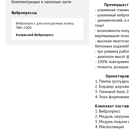
Комплектующие и запасные части
Преимущества 
- усиленная станин
Вибропрессы
- усиленный вибро
- динамический, а 
Вибропресс для колодезных колец
тонн!
ЛВК-2000
- возможность по
Калужский Вибропресс
вертикальном поло
- высокая многоча
бетонных изделий!
- три режима рабо
- диапазон высот 
- 100% повторяемос
- точность дозации
Ориентировочно
1. Плитка тротуарна
2. Бордюр дорожны
3. Стеновой блок 20
4. Зона формован
Комплект постав
1. Вибропресс
2. Модуль загрузк
3. Модуль подачи
4. Маслостанция