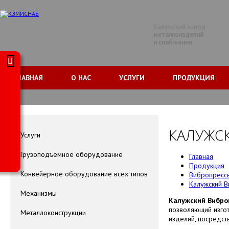
Калужский завод
металлоизделий
и снабжения
ГЛАВНАЯ
О НАС
УСЛУГИ
ПРОДУКЦИЯ
КАЛУЖС
Услуги
Грузоподъемное оборудование
Главная
Продукция
Конвейерное оборудование всех типов
Вибропресс
Калужский 
Механизмы
Калужский Вибро
позволяющий изго
Металлоконструкции
изделий, посредс