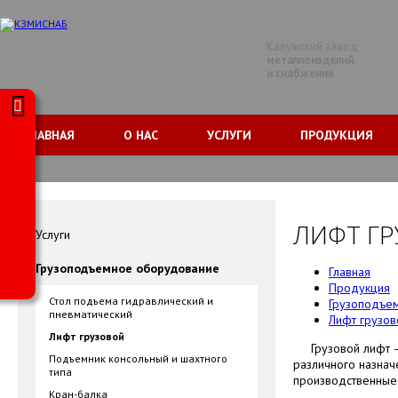
Калужский завод
металлоизделий
и снабжения
ГЛАВНАЯ
О НАС
УСЛУГИ
ПРОДУКЦИЯ
ЛИФТ Г
Услуги
Грузоподъемное оборудование
Главная
Продукция
Стол подъема гидравлический и
Грузоподъе
пневматический
Лифт грузов
Лифт грузовой
Грузовой лифт – 
Подъемник консольный и шахтного
различного назнач
типа
производственные
Кран-балка