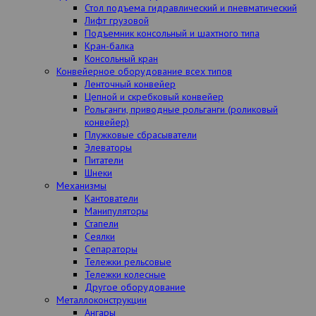
Стол подъема гидравлический и пневматический
Лифт грузовой
Подъемник консольный и шахтного типа
Кран-балка
Консольный кран
Конвейерное оборудование всех типов
Ленточный конвейер
Цепной и скребковый конвейер
Рольганги, приводные рольганги (роликовый
конвейер)
Плужковые сбрасыватели
Элеваторы
Питатели
Шнеки
Механизмы
Кантователи
Манипуляторы
Стапели
Сеялки
Сепараторы
Тележки рельсовые
Тележки колесные
Другое оборудование
Металлоконструкции
Ангары