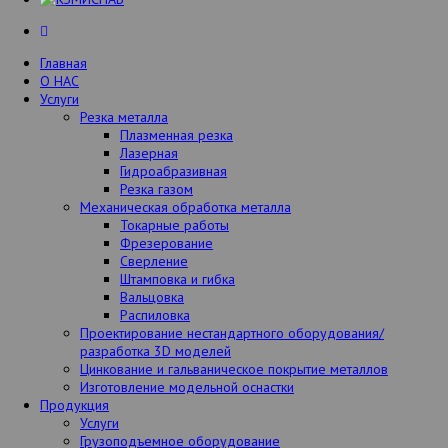
Главная
О НАС
Услуги
Резка металла
Плазменная резка
Лазерная
Гидроабразивная
Резка газом
Механическая обработка металла
Токарные работы
Фрезерование
Сверление
Штамповка и гибка
Вальцовка
Распиловка
Проектирование нестандартного оборудования/
разработка 3D моделей
Цинкование и гальваническое покрытие металлов
Изготовление модельной оснастки
Продукция
Услуги
Грузоподъемное оборудование