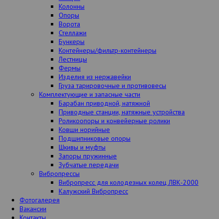
Колонны
Опоры
Ворота
Стеллажи
Бункеры
Контейнеры/фильтр-контейнеры
Лестницы
Фермы
Изделия из нержавейки
Груза тарировочные и противовесы
Комплектующие и запасные части
Барабан приводной, натяжной
Приводные станции, натяжные устройства
Роликоопоры и конвейерные ролики
Ковши норийные
Подшипниковые опоры
Шкивы и муфты
Запоры пружинные
Зубчатые передачи
Вибропрессы
Вибропресс для колодезных колец ЛВК-2000
Калужский Вибропресс
Фотогалерея
Вакансии
Контакты