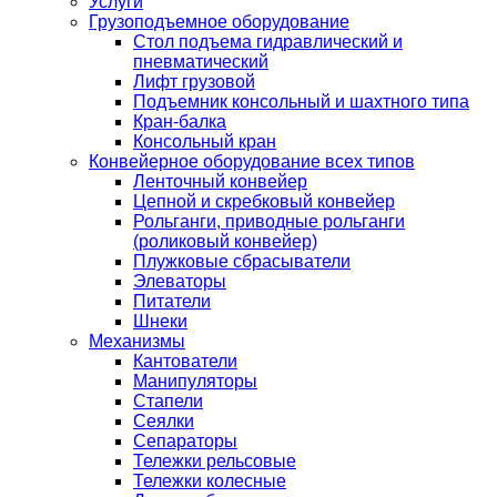
Услуги
Грузоподъемное оборудование
Стол подъема гидравлический и
пневматический
Лифт грузовой
Подъемник консольный и шахтного типа
Кран-балка
Консольный кран
Конвейерное оборудование всех типов
Ленточный конвейер
Цепной и скребковый конвейер
Рольганги, приводные рольганги
(роликовый конвейер)
Плужковые сбрасыватели
Элеваторы
Питатели
Шнеки
Механизмы
Кантователи
Манипуляторы
Стапели
Сеялки
Сепараторы
Тележки рельсовые
Тележки колесные