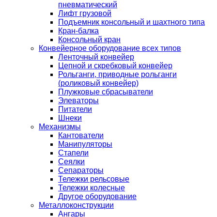
пневматический
Лифт грузовой
Подъемник консольный и шахтного типа
Кран-балка
Консольный кран
Конвейерное оборудование всех типов
Ленточный конвейер
Цепной и скребковый конвейер
Рольганги, приводные рольганги
(роликовый конвейер)
Плужковые сбрасыватели
Элеваторы
Питатели
Шнеки
Механизмы
Кантователи
Манипуляторы
Стапели
Сеялки
Сепараторы
Тележки рельсовые
Тележки колесные
Другое оборудование
Металлоконструкции
Ангары