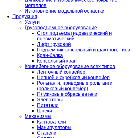
металлов
Изготовление модельной оснастки
Продукция
Услуги
Грузоподъемное оборудование
Стол подъема гидравлический и
пневматический
Лифт грузовой
Подъемник консольный и шахтного типа
Кран-балка
Консольный кран
Конвейерное оборудование всех типов
Ленточный конвейер
Цепной и скребковый конвейер
Рольганги, приводные рольганги
(роликовый конвейер)
Плужковые сбрасыватели
Элеваторы
Питатели
Шнеки
Механизмы
Кантователи
Манипуляторы
Стапели