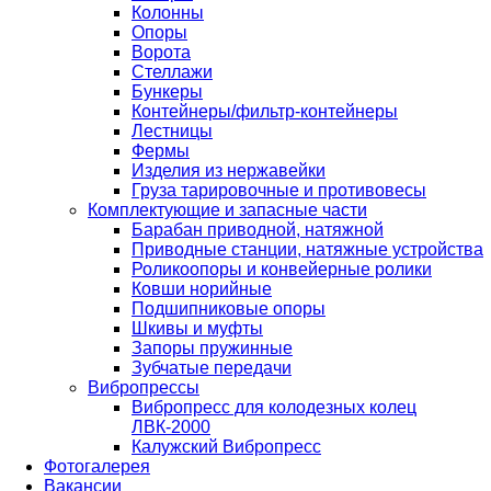
Колонны
Опоры
Ворота
Стеллажи
Бункеры
Контейнеры/фильтр-контейнеры
Лестницы
Фермы
Изделия из нержавейки
Груза тарировочные и противовесы
Комплектующие и запасные части
Барабан приводной, натяжной
Приводные станции, натяжные устройства
Роликоопоры и конвейерные ролики
Ковши норийные
Подшипниковые опоры
Шкивы и муфты
Запоры пружинные
Зубчатые передачи
Вибропрессы
Вибропресс для колодезных колец
ЛВК-2000
Калужский Вибропресс
Фотогалерея
Вакансии