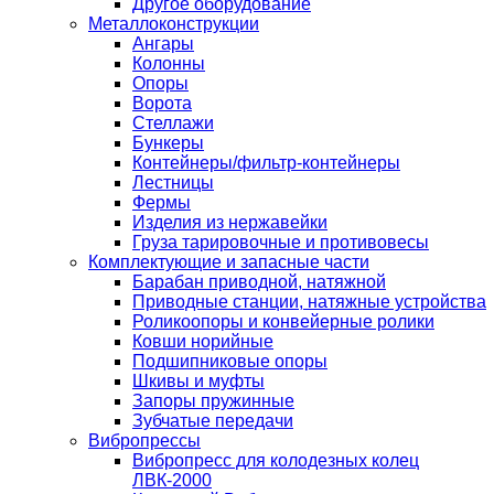
Другое оборудование
Металлоконструкции
Ангары
Колонны
Опоры
Ворота
Стеллажи
Бункеры
Контейнеры/фильтр-контейнеры
Лестницы
Фермы
Изделия из нержавейки
Груза тарировочные и противовесы
Комплектующие и запасные части
Барабан приводной, натяжной
Приводные станции, натяжные устройства
Роликоопоры и конвейерные ролики
Ковши норийные
Подшипниковые опоры
Шкивы и муфты
Запоры пружинные
Зубчатые передачи
Вибропрессы
Вибропресс для колодезных колец
ЛВК-2000