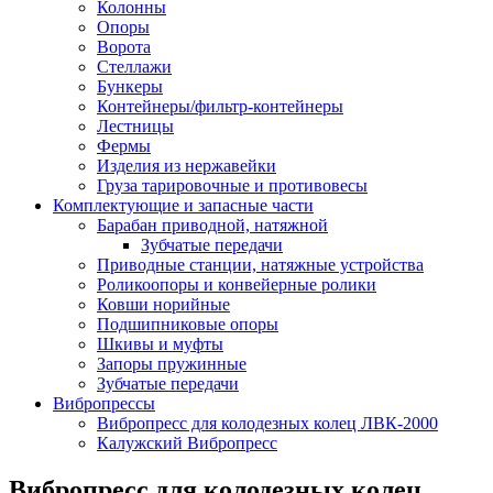
Колонны
Опоры
Ворота
Стеллажи
Бункеры
Контейнеры/фильтр-контейнеры
Лестницы
Фермы
Изделия из нержавейки
Груза тарировочные и противовесы
Комплектующие и запасные части
Барабан приводной, натяжной
Зубчатые передачи
Приводные станции, натяжные устройства
Роликоопоры и конвейерные ролики
Ковши норийные
Подшипниковые опоры
Шкивы и муфты
Запоры пружинные
Зубчатые передачи
Вибропрессы
Вибропресс для колодезных колец ЛВК-2000
Калужский Вибропресс
Вибропресс для колодезных колец