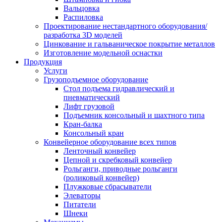
Вальцовка
Распиловка
Проектирование нестандартного оборудования/
разработка 3D моделей
Цинкование и гальваническое покрытие металлов
Изготовление модельной оснастки
Продукция
Услуги
Грузоподъемное оборудование
Стол подъема гидравлический и
пневматический
Лифт грузовой
Подъемник консольный и шахтного типа
Кран-балка
Консольный кран
Конвейерное оборудование всех типов
Ленточный конвейер
Цепной и скребковый конвейер
Рольганги, приводные рольганги
(роликовый конвейер)
Плужковые сбрасыватели
Элеваторы
Питатели
Шнеки