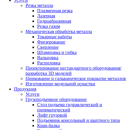
Услуги
Резка металла
Плазменная резка
Лазерная
Гидроабразивная
Резка газом
Механическая обработка металла
Токарные работы
Фрезерование
Сверление
Штамповка и гибка
Вальцовка
Распиловка
Проектирование нестандартного оборудования/
разработка 3D моделей
Цинкование и гальваническое покрытие металлов
Изготовление модельной оснастки
Продукция
Услуги
Грузоподъемное оборудование
Стол подъема гидравлический и
пневматический
Лифт грузовой
Подъемник консольный и шахтного типа
Кран-балка