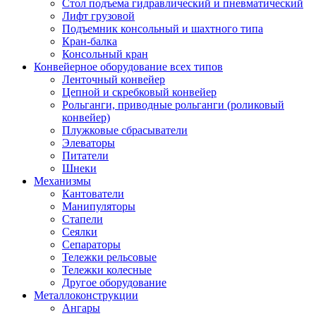
Стол подъема гидравлический и пневматический
Лифт грузовой
Подъемник консольный и шахтного типа
Кран-балка
Консольный кран
Конвейерное оборудование всех типов
Ленточный конвейер
Цепной и скребковый конвейер
Рольганги, приводные рольганги (роликовый
конвейер)
Плужковые сбрасыватели
Элеваторы
Питатели
Шнеки
Механизмы
Кантователи
Манипуляторы
Стапели
Сеялки
Сепараторы
Тележки рельсовые
Тележки колесные
Другое оборудование
Металлоконструкции
Ангары