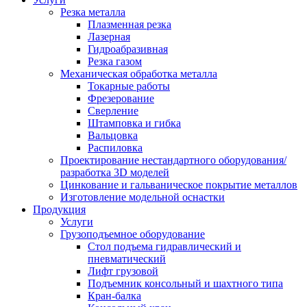
Резка металла
Плазменная резка
Лазерная
Гидроабразивная
Резка газом
Механическая обработка металла
Токарные работы
Фрезерование
Сверление
Штамповка и гибка
Вальцовка
Распиловка
Проектирование нестандартного оборудования/
разработка 3D моделей
Цинкование и гальваническое покрытие металлов
Изготовление модельной оснастки
Продукция
Услуги
Грузоподъемное оборудование
Стол подъема гидравлический и
пневматический
Лифт грузовой
Подъемник консольный и шахтного типа
Кран-балка