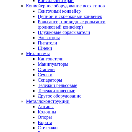
Консольный кран
Конвейерное оборудование всех типов
Ленточный конвейер
Цепной и скребковый конвейер
Рольганги, приводные рольганги
(роликовый конвейер)
Плужковые сбрасыватели
Элеваторы
Питатели
Шнеки
Механизмы
Кантователи
Манипуляторы
Стапели
Сеялки
Сепараторы
Тележки рельсовые
Тележки колесные
Другое оборудование
Металлоконструкции
Ангары
Колонны
Опоры
Ворота
Стеллажи