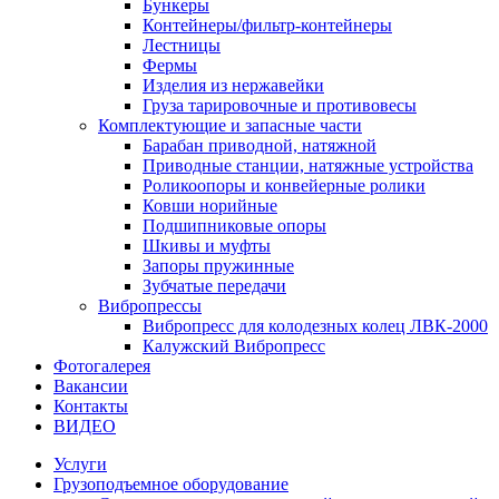
Бункеры
Контейнеры/фильтр-контейнеры
Лестницы
Фермы
Изделия из нержавейки
Груза тарировочные и противовесы
Комплектующие и запасные части
Барабан приводной, натяжной
Приводные станции, натяжные устройства
Роликоопоры и конвейерные ролики
Ковши норийные
Подшипниковые опоры
Шкивы и муфты
Запоры пружинные
Зубчатые передачи
Вибропрессы
Вибропресс для колодезных колец ЛВК-2000
Калужский Вибропресс
Фотогалерея
Вакансии
Контакты
ВИДЕО
Услуги
Грузоподъемное оборудование