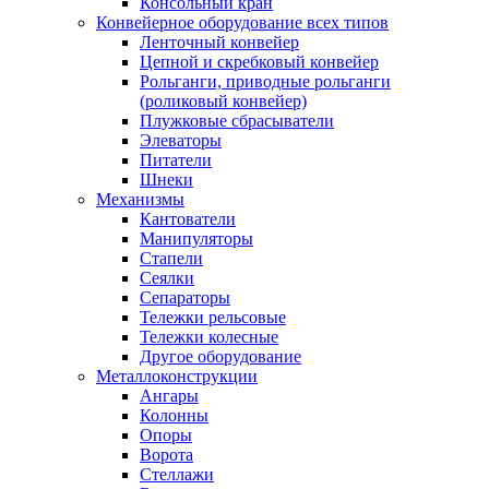
Консольный кран
Конвейерное оборудование всех типов
Ленточный конвейер
Цепной и скребковый конвейер
Рольганги, приводные рольганги
(роликовый конвейер)
Плужковые сбрасыватели
Элеваторы
Питатели
Шнеки
Механизмы
Кантователи
Манипуляторы
Стапели
Сеялки
Сепараторы
Тележки рельсовые
Тележки колесные
Другое оборудование
Металлоконструкции
Ангары
Колонны
Опоры
Ворота
Стеллажи