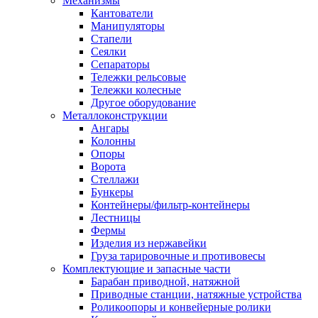
Механизмы
Кантователи
Манипуляторы
Стапели
Сеялки
Сепараторы
Тележки рельсовые
Тележки колесные
Другое оборудование
Металлоконструкции
Ангары
Колонны
Опоры
Ворота
Стеллажи
Бункеры
Контейнеры/фильтр-контейнеры
Лестницы
Фермы
Изделия из нержавейки
Груза тарировочные и противовесы
Комплектующие и запасные части
Барабан приводной, натяжной
Приводные станции, натяжные устройства
Роликоопоры и конвейерные ролики