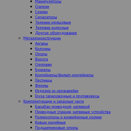
Манипуляторы
Стапели
Сеялки
Сепараторы
Тележки рельсовые
Тележки колесные
Другое оборудование
Металлоконструкции
Ангары
Колонны
Опоры
Ворота
Стеллажи
Бункеры
Контейнеры/фильтр-контейнеры
Лестницы
Фермы
Изделия из нержавейки
Груза тарировочные и противовесы
Комплектующие и запасные части
Барабан приводной, натяжной
Приводные станции, натяжные устройства
Роликоопоры и конвейерные ролики
Ковши норийные
Подшипниковые опоры