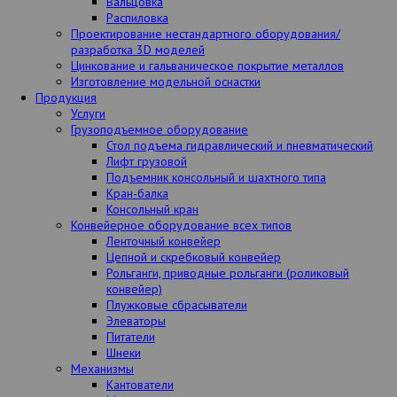
Вальцовка
Распиловка
Проектирование нестандартного оборудования/
разработка 3D моделей
Цинкование и гальваническое покрытие металлов
Изготовление модельной оснастки
Продукция
Услуги
Грузоподъемное оборудование
Стол подъема гидравлический и пневматический
Лифт грузовой
Подъемник консольный и шахтного типа
Кран-балка
Консольный кран
Конвейерное оборудование всех типов
Ленточный конвейер
Цепной и скребковый конвейер
Рольганги, приводные рольганги (роликовый
конвейер)
Плужковые сбрасыватели
Элеваторы
Питатели
Шнеки
Механизмы
Кантователи