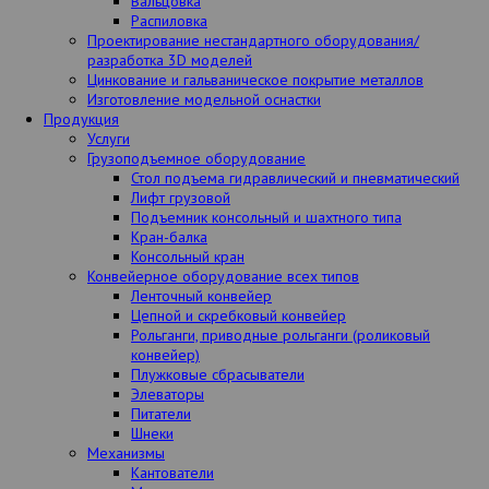
Вальцовка
Распиловка
Проектирование нестандартного оборудования/
разработка 3D моделей
Цинкование и гальваническое покрытие металлов
Изготовление модельной оснастки
Продукция
Услуги
Грузоподъемное оборудование
Стол подъема гидравлический и пневматический
Лифт грузовой
Подъемник консольный и шахтного типа
Кран-балка
Консольный кран
Конвейерное оборудование всех типов
Ленточный конвейер
Цепной и скребковый конвейер
Рольганги, приводные рольганги (роликовый
конвейер)
Плужковые сбрасыватели
Элеваторы
Питатели
Шнеки
Механизмы
Кантователи