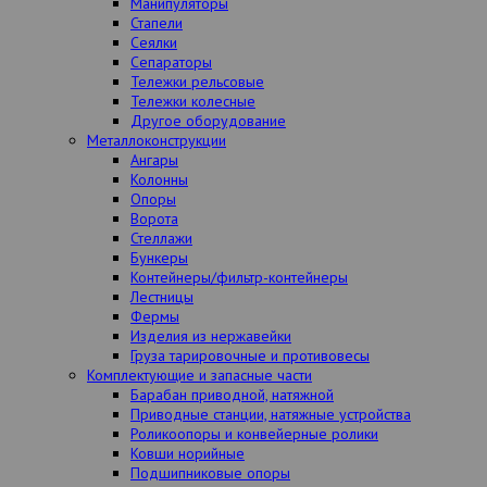
Манипуляторы
Стапели
Сеялки
Сепараторы
Тележки рельсовые
Тележки колесные
Другое оборудование
Металлоконструкции
Ангары
Колонны
Опоры
Ворота
Стеллажи
Бункеры
Контейнеры/фильтр-контейнеры
Лестницы
Фермы
Изделия из нержавейки
Груза тарировочные и противовесы
Комплектующие и запасные части
Барабан приводной, натяжной
Приводные станции, натяжные устройства
Роликоопоры и конвейерные ролики
Ковши норийные
Подшипниковые опоры