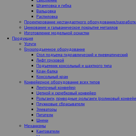
Сверление
Штамповка и гибка
Вальцовка
Распиловка
Проектирование нестандартного оборудования/разработ
Цинкование и гальваническое покрытие металлов
Изготовление модельной оснастки
Продукция
Услуги
Грузоподъемное оборудование
Стол подъема гидравлический и пневматический
Лифт грузовой
Подъемник консольный и шахтного типа
Кран-балка
Консольный кран
Конвейерное оборудование всех типов
Ленточный конвейер
Цепной и скребковый конвейер
Рольганги, приводные рольганги (роликовый конвейе
Плужковые сбрасыватели
Элеваторы
Питатели
Шнеки
Механизмы
Кантователи