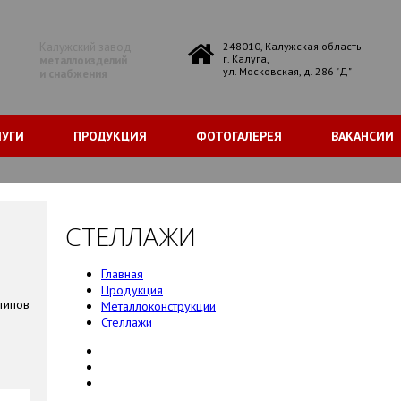
Калужский завод
248010, Калужская область
г. Калуга,
металлоизделий
ул. Московская, д. 286 "Д"
и снабжения
ЛУГИ
ПРОДУКЦИЯ
ФОТОГАЛЕРЕЯ
ВАКАНСИИ
СТЕЛЛАЖИ
Главная
Продукция
типов
Металлоконструкции
Стеллажи