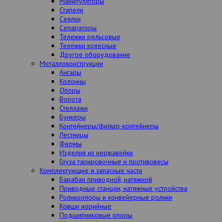
Манипуляторы
Стапели
Сеялки
Сепараторы
Тележки рельсовые
Тележки колесные
Другое оборудование
Металлоконструкции
Ангары
Колонны
Опоры
Ворота
Стеллажи
Бункеры
Контейнеры/фильтр-контейнеры
Лестницы
Фермы
Изделия из нержавейки
Груза тарировочные и противовесы
Комплектующие и запасные части
Барабан приводной, натяжной
Приводные станции, натяжные устройства
Роликоопоры и конвейерные ролики
Ковши норийные
Подшипниковые опоры