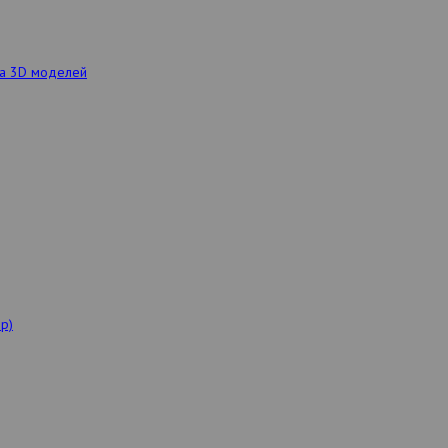
ка 3D моделей
р)