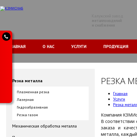
Калужский завод
металлоизделий
и снабжения
ГЛАВНАЯ
О НАС
УСЛУГИ
ПРОДУКЦИЯ
РЕЗКА М
Резка металла
Плазменная резка
Главная
Услуги
Лазерная
Резка метал
Гидроабразивная
Компания КЗМИсн
Резка газом
В соответствии 
Механическая обработка металла
заказа и качес
металла, каждый