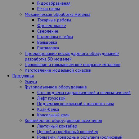
Гидроабразивная
Резка газом
Механическая обработка металла
Токарные работы
Фрезерование
Сверление
Штамповка и гибка
Вальцовка
Распиловка
Проектирование нестандартного оборудования/
разработка 3D моделей
Цинкование и гальваническое покрытие металлов
Изготовление модельной оснастки
Продукция
Услуги
Грузоподъемное оборудование
Стол подъема гидравлический и пневматический
Лифт грузовой
Подъемник консольный и шахтного типа
Кран-балка
Консольный кран
Конвейерное оборудование всех типов
Ленточный конвейер
Цепной и скребковый конвейер
Рольганги, приводные рольганги (роликовый