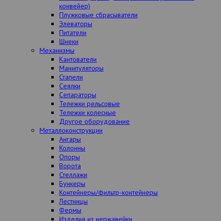
конвейер)
Плужковые сбрасыватели
Элеваторы
Питатели
Шнеки
Механизмы
Кантователи
Манипуляторы
Стапели
Сеялки
Сепараторы
Тележки рельсовые
Тележки колесные
Другое оборудование
Металлоконструкции
Ангары
Колонны
Опоры
Ворота
Стеллажи
Бункеры
Контейнеры/фильтр-контейнеры
Лестницы
Фермы
Изделия из нержавейки