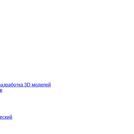
разработка 3D моделей
в
еский