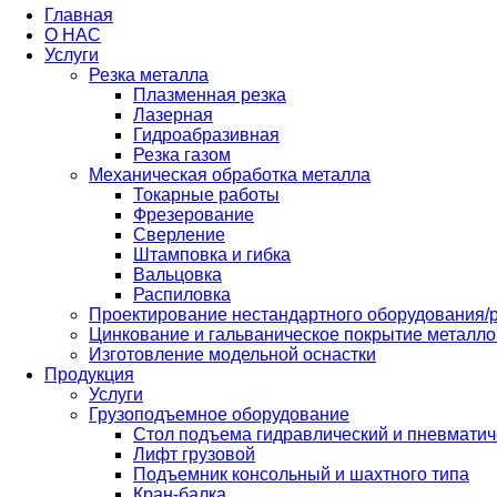
Главная
О НАС
Услуги
Резка металла
Плазменная резка
Лазерная
Гидроабразивная
Резка газом
Механическая обработка металла
Токарные работы
Фрезерование
Сверление
Штамповка и гибка
Вальцовка
Распиловка
Проектирование нестандартного оборудования/
Цинкование и гальваническое покрытие металло
Изготовление модельной оснастки
Продукция
Услуги
Грузоподъемное оборудование
Стол подъема гидравлический и пневматич
Лифт грузовой
Подъемник консольный и шахтного типа
Кран-балка