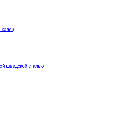
 колец
кой шведской сталью