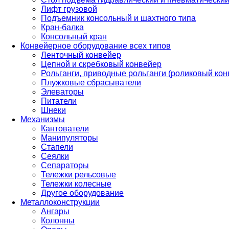
Лифт грузовой
Подъемник консольный и шахтного типа
Кран-балка
Консольный кран
Конвейерное оборудование всех типов
Ленточный конвейер
Цепной и скребковый конвейер
Рольганги, приводные рольганги (роликовый кон
Плужковые сбрасыватели
Элеваторы
Питатели
Шнеки
Механизмы
Кантователи
Манипуляторы
Стапели
Сеялки
Сепараторы
Тележки рельсовые
Тележки колесные
Другое оборудование
Металлоконструкции
Ангары
Колонны