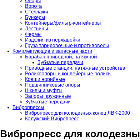
Опоры
Ворота
Стеллажи
Бункеры
Контейнеры/фильтр-контейнеры
Лестницы
Фермы
Изделия из нержавейки
Груза тарировочные и противовесы
Комплектующие и запасные части
Барабан приводной, натяжной
Зубчатые передачи
Приводные станции, натяжные устройства
Роликоопоры и конвейерные ролики
Ковши норийные
Подшипниковые опоры
Шкивы и муфты
Запоры пружинные
Зубчатые передачи
Вибропрессы
Вибропресс для колодезных колец ЛВК-2000
Калужский Вибропресс
Вибропресс для колодезны