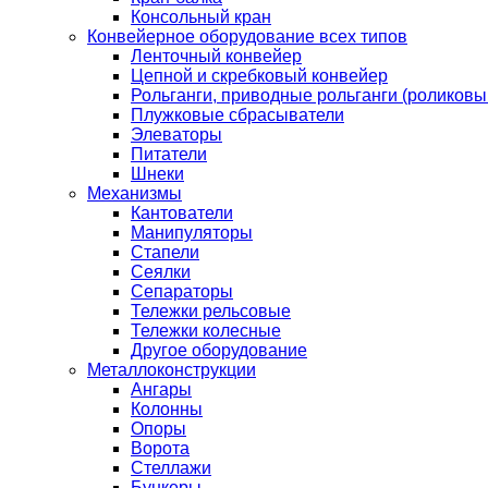
Консольный кран
Конвейерное оборудование всех типов
Ленточный конвейер
Цепной и скребковый конвейер
Рольганги, приводные рольганги (роликовы
Плужковые сбрасыватели
Элеваторы
Питатели
Шнеки
Механизмы
Кантователи
Манипуляторы
Стапели
Сеялки
Сепараторы
Тележки рельсовые
Тележки колесные
Другое оборудование
Металлоконструкции
Ангары
Колонны
Опоры
Ворота
Стеллажи
Бункеры