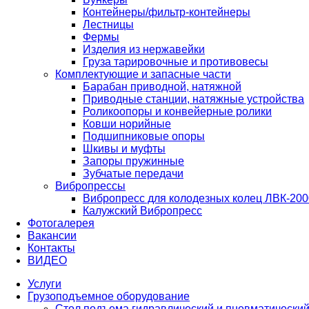
Контейнеры/фильтр-контейнеры
Лестницы
Фермы
Изделия из нержавейки
Груза тарировочные и противовесы
Комплектующие и запасные части
Барабан приводной, натяжной
Приводные станции, натяжные устройства
Роликоопоры и конвейерные ролики
Ковши норийные
Подшипниковые опоры
Шкивы и муфты
Запоры пружинные
Зубчатые передачи
Вибропрессы
Вибропресс для колодезных колец ЛВК-200
Калужский Вибропресс
Фотогалерея
Вакансии
Контакты
ВИДЕО
Услуги
Грузоподъемное оборудование
Стол подъема гидравлический и пневматически